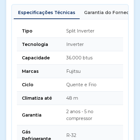
Especificações Técnicas
Garantia do Fornecedor
Tipo
Split Inverter
Tecnologia
Inverter
Capacidade
36.000 btus
Marcas
Fujitsu
Ciclo
Quente e Frio
Climatiza até
48 m
2 anos - 5 no
Garantia
compressor
Gás
R-32
Refrigerante