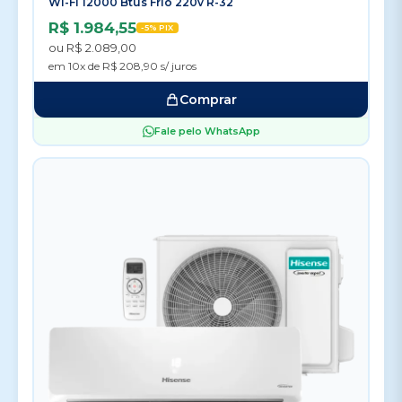
Wi-Fi 12000 Btus Frio 220v R-32
R$ 1.984,55
-5% PIX
ou R$ 2.089,00
em 10x de R$ 208,90 s/ juros
Comprar
Fale pelo WhatsApp