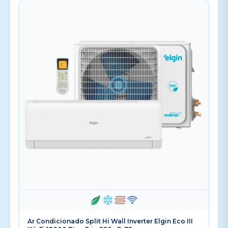
Ar Condicionado Split Hi Wall Inverter Elgin Eco III