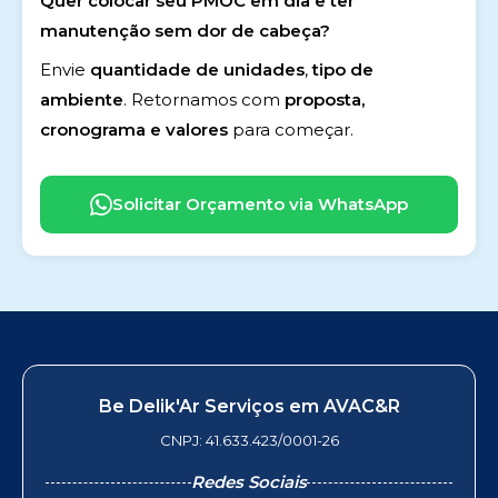
Quer colocar seu PMOC em dia e ter
manutenção sem dor de cabeça?
Envie
quantidade de unidades
,
tipo de
ambiente
. Retornamos com
proposta,
cronograma e valores
para começar.
Solicitar Orçamento via WhatsApp
Be Delik'Ar Serviços em AVAC&R
CNPJ: 41.633.423/0001-26
Redes Sociais